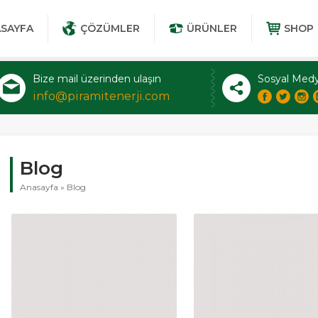
SAYFA
ÇÖZÜMLER
ÜRÜNLER
SHOP
Bize mail üzerinden ulaşın
Sosyal Medy
info@piramitenerji.com
Blog
Anasayfa
»
Blog