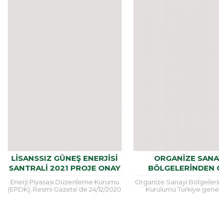
LİSANSSIZ GÜNEŞ ENERJİSİ
ORGANİZE SANA
SANTRALİ 2021 PROJE ONAY
BÖLGELERİNDEN 
VE KABUL BEDELLERİNİ
KURULUMU
Enerji Piyasası Düzenleme Kurumu
Organize Sanayi Bölgeler
YENİLENDİ
(EPDK), Resmi Gazete’de 24/12/2020
Kurulumu Türkiye gene
tarihinde gerçekleşen toplantıda
bulunan Organize Sanayi B
alınan 9879 numaralı kurul Kararı
hakkında yayımlanan yön
ile… 2021 Lisanssız Güneş...
kapsamında önemli düze
yapılmıştır. Sanayi ve