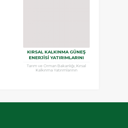
KIRSAL KALKINMA GÜNEŞ
ENERJİSİ YATIRIMLARINI
DESTEKLEYEN HİBE
Tarım ve Orman Bakanlığı, Kırsal
BAŞVURULARI BAŞLADI
Kalkınma Yatırımlarının
Desteklenmesi hibe destek
2020/2021
programı kapsamında, tarıma dayalı
ekonomik yatırımlara verilen hibe
desteğini 14....