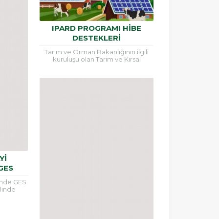
IPARD PROGRAMI HİBE
DESTEKLERİ
Tarım ve Orman Bakanlığının ilgili
kuruluşu olan Tarım ve Kırsal
Kalkınmayı Destekleme Kurumu 11
Mayıs 2020 tarihinde IPARD
Dokuzuncu Başvuru...
Yİ
GES
inde GES
linde
ölgeleri
etmelik
nlemeler
...