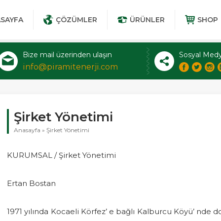
SAYFA
ÇÖZÜMLER
ÜRÜNLER
SHOP
Bize mail üzerinden ulaşın
Sosyal Medy
info@piramitenerji.com
Şirket Yönetimi
Anasayfa
»
Şirket Yönetimi
KURUMSAL / Şirket Yönetimi
Ertan Bostan
1971 yılında Kocaeli Körfez’ e bağlı Kalburcu Köyü’ nde d