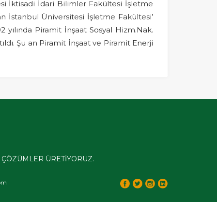
 İktisadi İdari Bilimler Fakültesi İşletme
an İstanbul Üniversitesi İşletme Fakültesi’
2 yılında Piramit İnşaat Sosyal Hizm.Nak.
tıldı. Şu an Piramit İnşaat ve Piramit Enerji
RE ÇÖZÜMLER ÜRETİYORUZ.
com