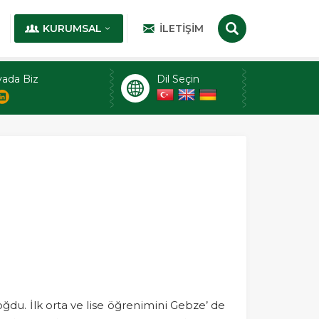
KURUMSAL
İLETIŞIM
ada Biz
Dil Seçin
oğdu. İlk orta ve lise öğrenimini Gebze’ de