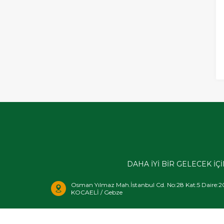
DAHA İYİ BİR GELECEK İ
Osman Yılmaz Mah.İstanbul Cd. No:28 Kat:5 Daire:2
KOCAELİ / Gebze