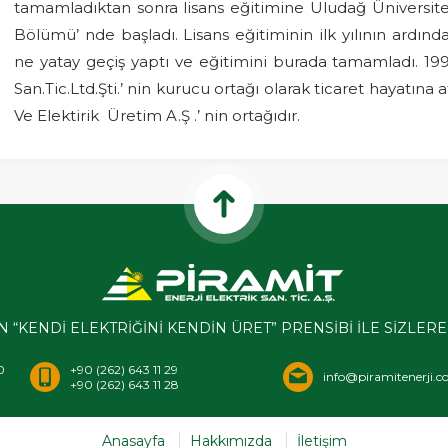
tamamladıktan sonra lisans eğitimine Uludağ Üniversitesi
Bölümü’ nde başladı. Lisans eğitiminin ilk yılının ardınd
ne yatay geçiş yaptı ve eğitimini burada tamamladı. 199
San.Tic.Ltd.Şti.’ nin kurucu ortağı olarak ticaret hayatına a
Ve Elektirik Üretim A.Ş .’ nin ortağıdır.
ÇİN “KENDİ ELEKTRİĞİNİ KENDİN ÜRET” PRENSİBİ İLE SİZLE
0
+90 (262) 643 11 29
info@piramitenerji.
+90 (262) 643 11 28
Anasayfa
Hakkımızda
İletişim