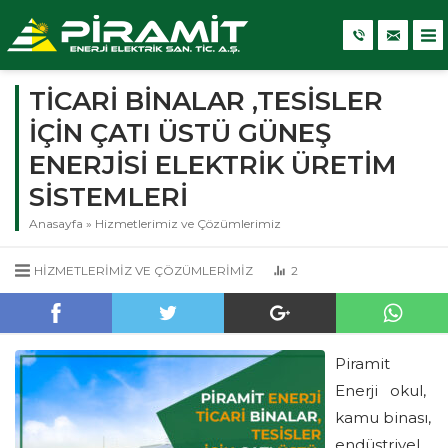
TİCARİ BİNALAR ,TESİSLER
İÇİN ÇATI ÜSTÜ GÜNEŞ
ENERJİSİ ELEKTRİK ÜRETİM
SİSTEMLERİ
Anasayfa
»
Hizmetlerimiz ve Çözümlerimiz
HIZMETLERIMIZ VE ÇÖZÜMLERIMIZ
2
Piramit
Enerji okul,
kamu binası,
endüstriyel